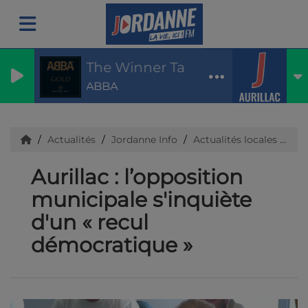
The Winner Takes It All
ABBA
Actualités
Jordanne Info
Actualités locales
Ca
Aurillac : l’opposition
municipale s'inquiète
d'un « recul
démocratique »