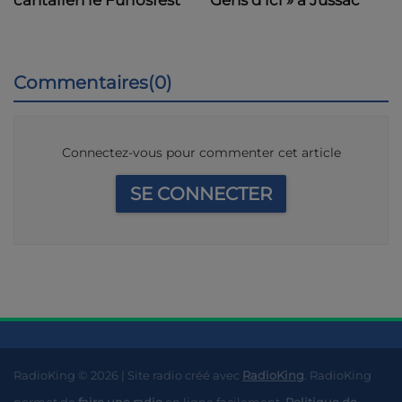
Commentaires(0)
Connectez-vous pour commenter cet article
SE CONNECTER
RadioKing © 2026 | Site radio créé avec
RadioKing
. RadioKing
permet de
faire une radio
en ligne facilement.
Politique de