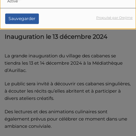
Activé
Propulsé par Orejime
Sauvegarder
Inauguration le 13 décembre 2024
La grande inauguration du village des cabanes se
tiendra les 13 et 14 décembre 2024 à la Médiathèque
d’Aurillac.
Le public sera invité à découvrir ces cabanes singulières,
à écouter les récits qu’elles abritent et à participer à
divers ateliers créatifs.
Des lectures et des animations culinaires sont
également prévus pour célébrer ce moment dans une
ambiance conviviale.