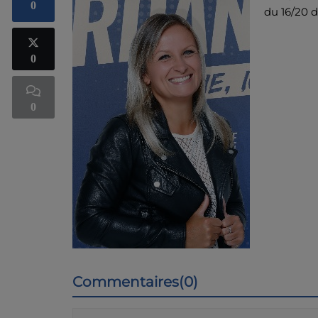
0
du 16/20 
0
0
Commentaires(0)