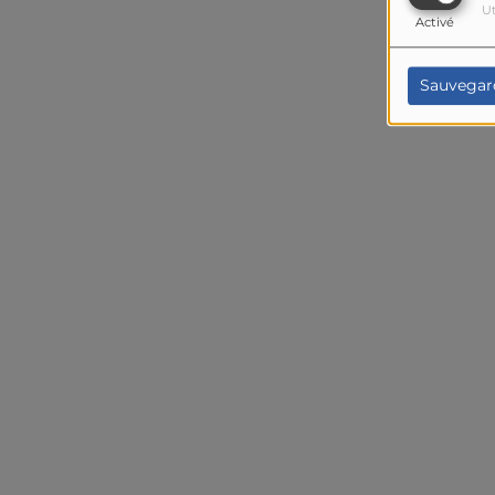
Ut
Activé
Sauvegar