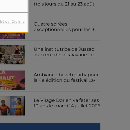
trois jours du 21 au 23 août
2026 pour le festival de
metal cantalien le Furiosfest
lsé par Orejime
Quatre soirées
exceptionnelles pour les 30
ans du spectacle son et
lumière « Les Gens d'ici » à
Jussac
Une institutrice de Jussac
au cœur de la caravane Le
Gaulois pour le Tour de
France
Ambiance beach party pour
la 4e édition du festival Là-
Haut La Nuit ce samedi 18
juillet 2026 sur la presqu'île
de Rénac
Le Virage Dorien va fêter ses
10 ans le mardi 14 juillet 2026