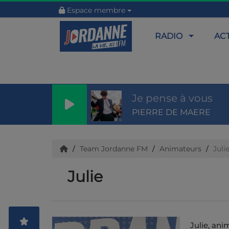
Espace membre
RADIO
AC
Je pense à vous
PIERRE DE MAERE
Team Jordanne FM
Animateurs
Juli
Julie
Julie, ani