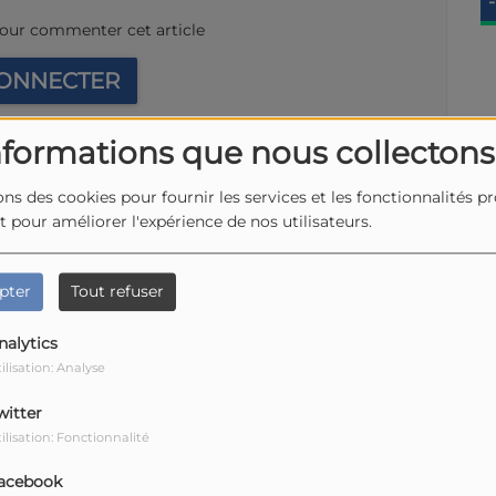
-
our commenter cet article
CONNECTER
nformations que nous collectons
ons des cookies pour fournir les services et les fonctionnalités p
et pour améliorer l'expérience de nos utilisateurs.
pter
Tout refuser
nalytics
ilisation: Analyse
witter
ilisation: Fonctionnalité
acebook