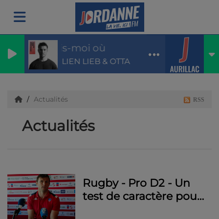
Dis-moi où
JULIEN LIEB & OTTA
Actualités
RSS
Actualités
Rugby - Pro D2 - Un
test de caractère pour
le Stade Aurillacois à