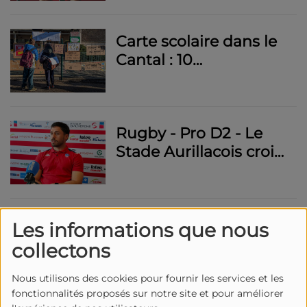
Mont-de-Marsan
vendredi
Carte scolaire dans le
Cantal : 10
suppressions de
postes annoncées, la
mobilisation
Rugby - Pro D2 - Le
s'organise
Stade Aurillacois croit
encore au Top 6 au
moment de recevoir
Biarritz
À Aurillac, Patrick
Les informations que nous
Casagrande lance "le
collectons
mandat du rebond"
Nous utilisons des cookies pour fournir les services et les
fonctionnalités proposés sur notre site et pour améliorer