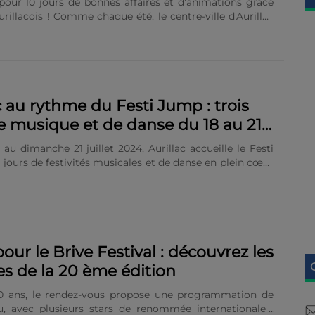
 pour 10 jours de bonnes affaires et d'animations grâce
rillacois ! Comme chaque été, le centre-ville d'Aurillac
on incontournable grande braderie : les 156 commerces
e l'association proposent, tout au long de l'évènement,
 articles à prix bradés. Des animations et des cadeaux
grémenter le rendez-vous. Une édition sur le thème du
i les traditionnelles dégustations des produits primés
s Gourmands sont une nouvelle fois au programme, les
c au rythme du Festi Jump : trois
posés sont axés, cette année, sur le......
e musique et de danse du 18 au 21
 2024
 au dimanche 21 juillet 2024, Aurillac accueille le Festi
 jours de festivités musicales et de danse en plein cœur
 géraldienne, avec des concerts et des performances
que soir. Trois soirées de concerts Jeudi 18 juillet : 19h -
ert : TALYSKER. Un groupe de rock composé de quatre
basse, batterie, guitare et voix puissante. Talysker, c'est
, du rythme et une passion dévorante pour la musique.
in des Carmes : KOCO AND THE SWEET POP'S Originaire
pour le Brive Festival : découvrez les
ïque, cette artiste accomplie enchante son assistance
es de la 20 ème édition
rtoire......
0 ans, le rendez-vous propose une programmation de
u, avec plusieurs stars de renommée internationale :