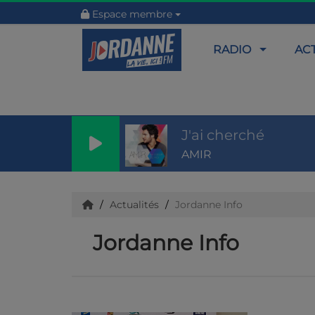
Espace membre
RADIO
AC
J'ai cherché
AMIR
Actualités
Jordanne Info
Jordanne Info