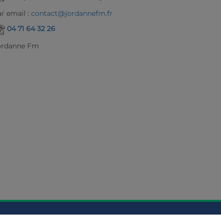
r email :
contact@jordannefm.fr
04 71 64 32 26
ordanne Fm