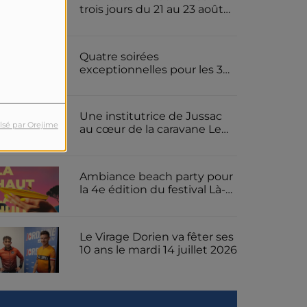
trois jours du 21 au 23 août
2026 pour le festival de
metal cantalien le Furiosfest
Quatre soirées
exceptionnelles pour les 30
ans du spectacle son et
lumière « Les Gens d'ici » à
Jussac
Une institutrice de Jussac
lsé par Orejime
au cœur de la caravane Le
Gaulois pour le Tour de
France
Ambiance beach party pour
la 4e édition du festival Là-
Haut La Nuit ce samedi 18
juillet 2026 sur la presqu'île
de Rénac
Le Virage Dorien va fêter ses
10 ans le mardi 14 juillet 2026