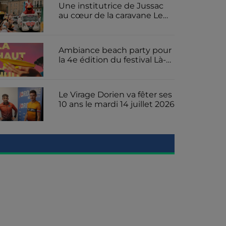
Jussac
Une institutrice de Jussac
au cœur de la caravane Le
Gaulois pour le Tour de
France
Ambiance beach party pour
la 4e édition du festival Là-
Haut La Nuit ce samedi 18
juillet 2026 sur la presqu'île
de Rénac
Le Virage Dorien va fêter ses
10 ans le mardi 14 juillet 2026