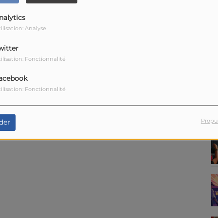
nalytics
ilisation: Analyse
witter
ilisation: Fonctionnalité
acebook
ilisation: Fonctionnalité
Propu
der