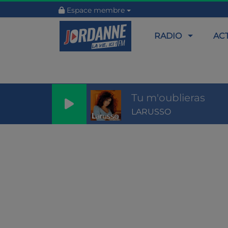
Espace membre
RADIO
AC
Tu m'oublieras
LARUSSO