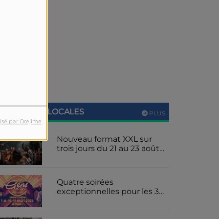
ACTUALITÉS LOCALES
PLUS
lsé par Orejime
Nouveau format XXL sur
trois jours du 21 au 23 août
2026 pour le festival de
metal cantalien le Furiosfest
Quatre soirées
exceptionnelles pour les 30
ans du spectacle son et
lumière « Les Gens d'ici » à