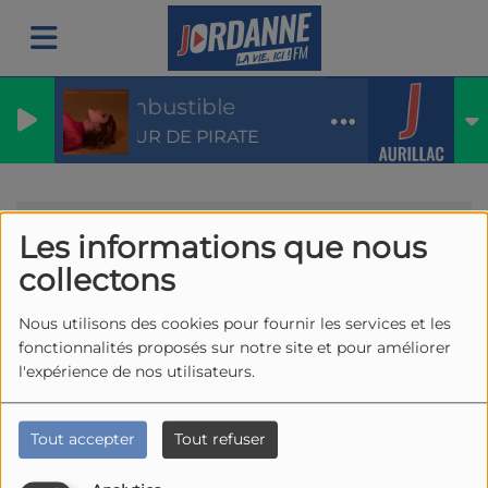
Combustible
COEUR DE PIRATE
Emissions
Accordéon
RSS
Les informations que nous
Accordéon
collectons
Nous utilisons des cookies pour fournir les services et les
fonctionnalités proposés sur notre site et pour améliorer
l'expérience de nos utilisateurs.
Tous
Lu
Ma
Me
Je
Ve
Sa
Di
Tout accepter
Tout refuser
Le Taïtou Jordanne