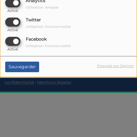
Fm
Analytics
Utilisation: Analyse
DIMANCHE, DE 09:00 À 12:00
Activé
Twitter
Utilisation: Fonctionnalité
Activé
Facebook
Utilisation: Fonctionnalité
Activé
RadioKing © 2026 | Site radio créé avec
RadioKing
. RadioKing
Propulsé par Orejime
Sauvegarder
permet de
faire une radio
en ligne facilement.
Politique de
confidentialité
|
Mentions légales