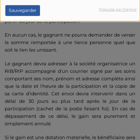
Si gain est une somme d’argent, il sera remis sous forme
Propulsé par Orejime
Sauvegarder
d’un virement bancaire dans un délai de 90 jours à
partir du jour de la participation.
En aucun cas, le gagnant ne pourra demander de verser
la somme remportée à une tierce personne quel que
soit le lien les unissant.
Le gagnant devra adresser à la société organisatrice un
RIB/RIP accompagné d’un courrier signé par ses soins
comportant ses nom, prénom et adresse complète ainsi
que la date et l'heure de la participation et la copie de
sa carte d’identité. Cet envoi devra intervenir dans un
délai de 30 jours au plus tard après le jour de la
participation (cachet de la poste faisant foi). En cas de
dépassement de ce délai, le gain sera purement et
simplement annulé.
Si le gain est une dotation matérielle, le bénéficiaire sera