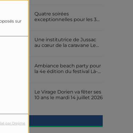
metal cantalien le Furiosfest
Quatre soirées
exceptionnelles pour les 30
roposés sur
ans du spectacle son et
lumière « Les Gens d'ici » à
Jussac
Une institutrice de Jussac
au cœur de la caravane Le
Gaulois pour le Tour de
France
Ambiance beach party pour
la 4e édition du festival Là-
Haut La Nuit ce samedi 18
juillet 2026 sur la presqu'île
de Rénac
Le Virage Dorien va fêter ses
10 ans le mardi 14 juillet 2026
lsé par Orejime