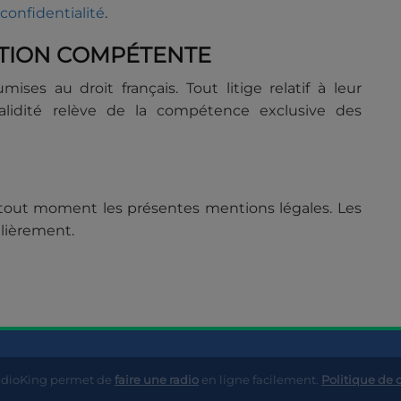
 confidentialité
.
ICTION COMPÉTENTE
ses au droit français. Tout litige relatif à leur
validité relève de la compétence exclusive des
 à tout moment les présentes mentions légales. Les
ulièrement.
adioKing permet de
faire une radio
en ligne facilement.
Politique de 