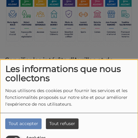
Concilier les intérêts d’Aurillac et de
Les informations que nous
l’Agglomération
collectons
Ce
double mandat
entre la ville et l'agglo est complexe,
Nous utilisons des cookies pour fournir les services et les
avec, notamment, les enjeux de mutualisation des
fonctionnalités proposés sur notre site et pour améliorer
services, de gestion des effectifs et d’équilibre entre
l'expérience de nos utilisateurs.
toutes les communes.
Tout accepter
Tout refuser
Pour le nouveau maire et président de l’agglomération,
l’
attractivité du territoire
repose autant sur le