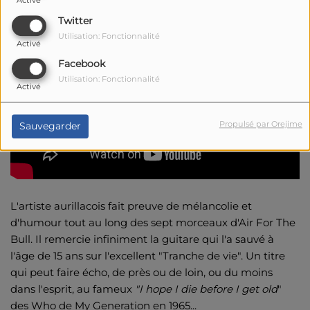
Activé
Twitter
Utilisation: Fonctionnalité
Activé
Facebook
Utilisation: Fonctionnalité
Activé
Propulsé par Orejime
Sauvegarder
L'artiste aurillacois fait preuve de mélancolie et
d'humour tout au long des sept morceaux d'Air For The
Bull. Il remercie infiniment la guitare qui l'a sauvé à
l'âge de 15 ans sur l'excellent "Tranche de vie". Un titre
qui peut faire écho, de près ou de loin, ou du moins
dans l'esprit, au fameux
"I hope I die before I get old
"
des Who de My Generation en 1965...