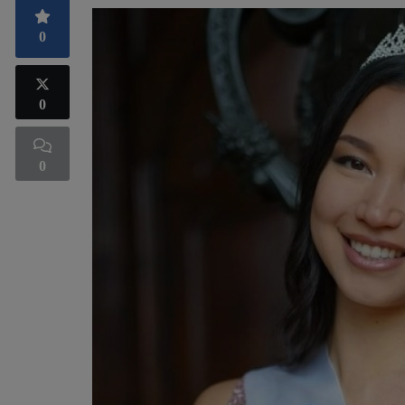
0
0
0