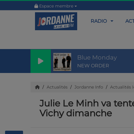
Espace membre
RADIO
AC
Blue Monday
NEW ORDER
Actualités
Jordanne Info
Actualités 
Julie Le Minh va ten
Vichy dimanche