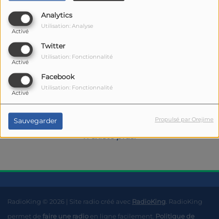
Analytics
Utilisation: Analyse
Activé
Twitter
Utilisation: Fonctionnalité
Activé
Facebook
Oups, vous avez
Utilisation: Fonctionnalité
Activé
rencontré une erreur.
Propulsé par Orejime
Sauvegarder
Il semble que la page que vous recherchez
n’existe plus.
RadioKing © 2026 | Site radio créé avec
RadioKing
. RadioKing
permet de
faire une radio
en ligne facilement.
Politique de