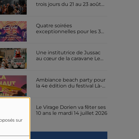
trois jours du 21 au 23 août
2026 pour le festival de
metal cantalien le Furiosfest
Quatre soirées
exceptionnelles pour les 30
ans du spectacle son et
lumière « Les Gens d'ici » à
Jussac
Une institutrice de Jussac
au cœur de la caravane Le
Gaulois pour le Tour de
France
Ambiance beach party pour
la 4e édition du festival Là-
Haut La Nuit ce samedi 18
juillet 2026 sur la presqu'île
de Rénac
Le Virage Dorien va fêter ses
10 ans le mardi 14 juillet 2026
roposés sur