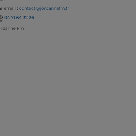
r email :
contact@jordannefm.fr
04 71 64 32 26
ordanne Fm