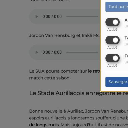
Tout acce
A
Ut
Activé
Jordon Van Rensburg et Irakli Mchelidze ont a
T
Ut
Activé
F
Ut
Activé
Le SUA pourra compter sur
le retour de Vincen
match cette saison.
Sauvegar
Le Stade Aurillacois enregistre le
Bonne nouvelle à Aurillac, Jordon Van Rensbu
espoirs aurillacois a longtemps souffert d'une b
de longs mois
. Mais aujourd'hui, il est de nouv