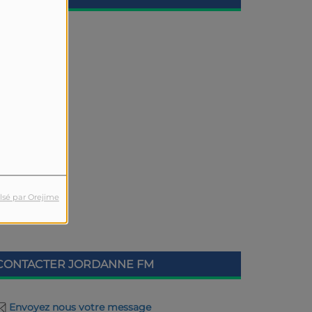
lsé par Orejime
CONTACTER JORDANNE FM
Envoyez nous votre message