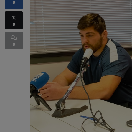
0
0
0