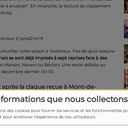
cile à analyser
". En revanche, la lecture du classement
licite.
érieur © prod2.lnr.fr
'Aurillac cette saison à l'extérieur. Pas de quoi rassurer
ais se sont déjà imposés à sept reprises face à des
de-Marsan, Nevers ou Béziers. Une seule défaite au
 décembre dernier (10-12).
c après la claque reçue à Mont-de-
nformations que nous collectons
ons des cookies pour fournir les services et les fonctionnalités p
Montois (46-13), les joueurs de Dave Ryan doivent une
et pour améliorer l'expérience de nos utilisateurs.
ois
Roméo Gontineac s'attend à un gros combat
face à
-