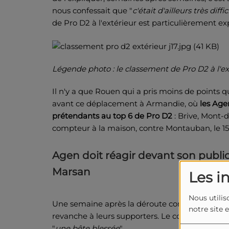
nous confessait que "
c'était d'ailleurs très diffi
de Pro D2 à l'extérieur est particulièrement exp
Légende photo : le classement de Pro D2 à l'ext
Il n'y a que Rouen qui a pris moins de points qu
avant ce déplacement à Armandie, où
les Agen
prétendants au top 6 de Pro D2
: Brive, Mont-
compteur à la maison, contre Montauban, le 15
Agen doit réagir devant son publi
Marsan
Les i
Nous utilis
Une semaine après la déroute contre le Stade 
notre site 
revanche à leurs supporters. Le coach aurillac
"
une bête blessée
".