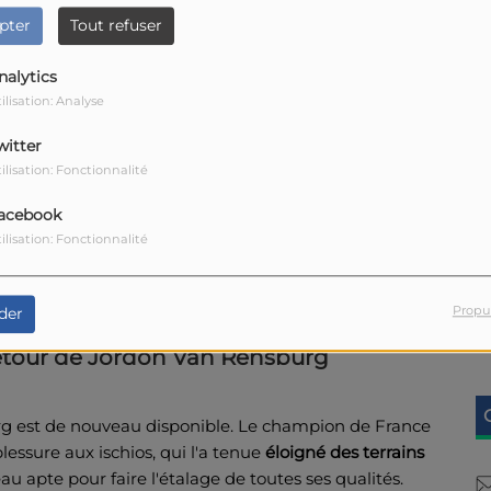
pter
Tout refuser
nalytics
ilisation: Analyse
ussi souligné
les qualités du pack agenais
.
witter
ilisation: Fonctionnalité
acebook
ilisation: Fonctionnalité
t Farré
, le 3e ligne n'a pas encore disputé le moindre
Propu
der
 retour de Jordon Van Rensburg
rg est de nouveau disponible. Le champion de France
lessure aux ischios, qui l'a tenue
éloigné des terrains
eau apte pour faire l'étalage de toutes ses qualités.