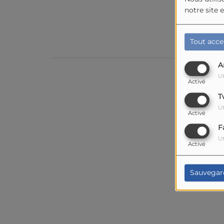
notre site 
Tout acce
A
Ut
Activé
T
Ut
Activé
F
Ut
Activé
Sauvegar