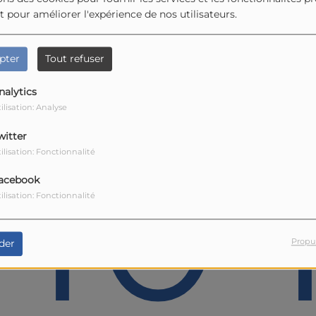
et pour améliorer l'expérience de nos utilisateurs.
pter
Tout refuser
nalytics
ilisation: Analyse
40
witter
ilisation: Fonctionnalité
acebook
ilisation: Fonctionnalité
Propu
der