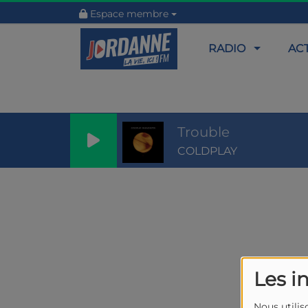
Espace membre
RADIO
AC
Trouble
COLDPLAY
Les i
Nous utilis