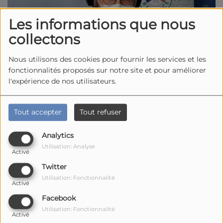
Les informations que nous
collectons
Nous utilisons des cookies pour fournir les services et les
fonctionnalités proposés sur notre site et pour améliorer
l'expérience de nos utilisateurs.
20 septembre 2021
ÉCOUTER LE PODCAST
Tout accepter
Tout refuser
Aurélien Lafon, directeur général
Analytics
du groupe Europe Service.
Utilisation: Analyse
Activé
L’entreprise
Europe service
, a reçu le soutien du plan de
Twitter
Relance pour accompagner son
projet de
Utilisation: Fonctionnalité
développement
, avec la construction d'une nouvelle
Activé
unité de production
innovante et respectueuse de
Facebook
l’environnement
.
Utilisation: Fonctionnalité
Activé