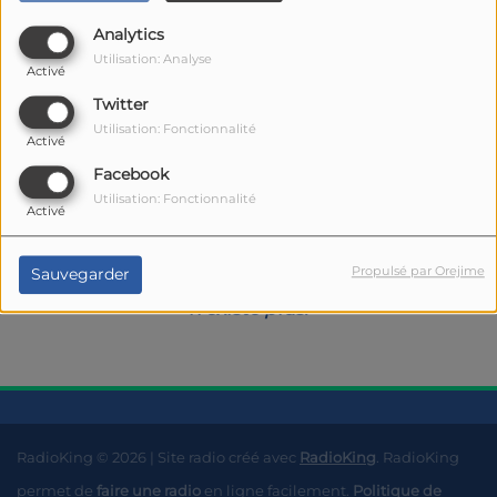
Analytics
Utilisation: Analyse
Activé
Twitter
Utilisation: Fonctionnalité
Activé
Facebook
Oups, vous avez
Utilisation: Fonctionnalité
Activé
rencontré une erreur.
Propulsé par Orejime
Sauvegarder
Il semble que la page que vous recherchez
n’existe plus.
RadioKing © 2026 | Site radio créé avec
RadioKing
. RadioKing
permet de
faire une radio
en ligne facilement.
Politique de