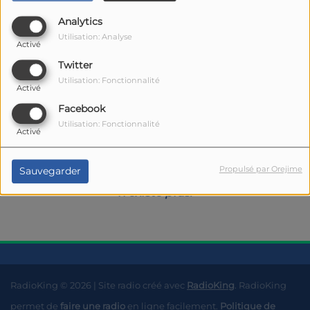
Analytics
Utilisation: Analyse
Activé
Twitter
Utilisation: Fonctionnalité
Activé
Facebook
Oups, vous avez
Utilisation: Fonctionnalité
Activé
rencontré une erreur.
Propulsé par Orejime
Sauvegarder
Il semble que la page que vous recherchez
n’existe plus.
RadioKing © 2026 | Site radio créé avec
RadioKing
. RadioKing
permet de
faire une radio
en ligne facilement.
Politique de