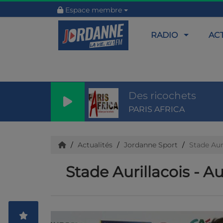
Espace membre
RADIO
AC
Des ricochets
PARIS AFRICA
Actualités
Jordanne Sport
Stade Auri
Stade Aurillacois - Au