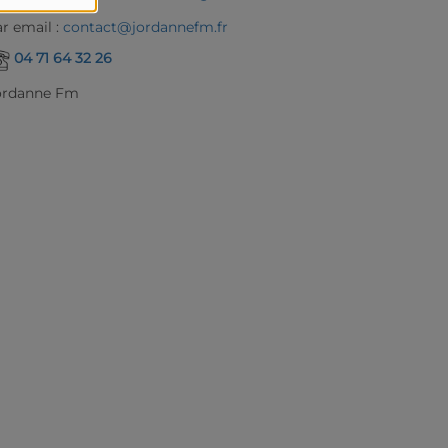
r email :
contact@jordannefm.fr
04 71 64 32 26
ordanne Fm