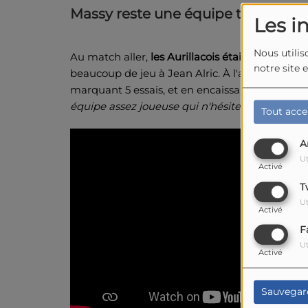
Massy reste une équipe très joueu
Les i
Nous utilis
Au match aller,
les Aurillacois étaient tombés 
notre site 
beaucoup de jeu à Jean Alric. À l'arrivée, les
marquant 5 essais, et en encaissant 4.
David D
équipe assez joueuse qui n'hésite pas à tenter
Tout acce
A
Ut
Activé
T
Ut
Activé
F
Ut
Activé
Sauvegar