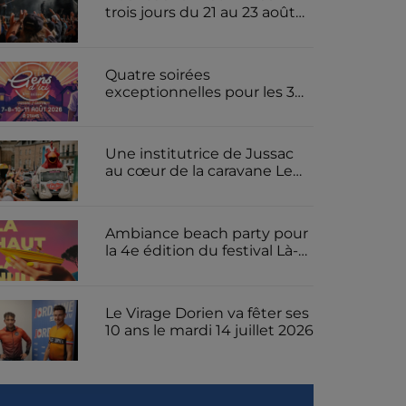
trois jours du 21 au 23 août
2026 pour le festival de
metal cantalien le Furiosfest
Quatre soirées
exceptionnelles pour les 30
ans du spectacle son et
lumière « Les Gens d'ici » à
Jussac
Une institutrice de Jussac
au cœur de la caravane Le
Gaulois pour le Tour de
France
Ambiance beach party pour
la 4e édition du festival Là-
Haut La Nuit ce samedi 18
juillet 2026 sur la presqu'île
de Rénac
Le Virage Dorien va fêter ses
10 ans le mardi 14 juillet 2026