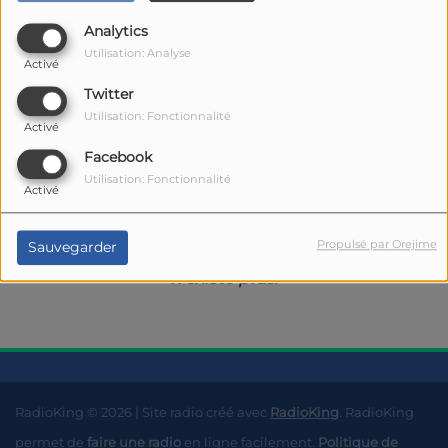
Analytics
Utilisation: Analyse
Activé
Twitter
Utilisation: Fonctionnalité
Activé
Facebook
Oups, vous avez
Utilisation: Fonctionnalité
Activé
rencontré une erreur.
Propulsé par Orejime
Sauvegarder
Il semble que la page que vous recherchez
n’existe plus.
RadioKing © 2026 | Site radio créé avec
RadioKing
. RadioKing
permet de
faire une radio
en ligne facilement.
Politique de