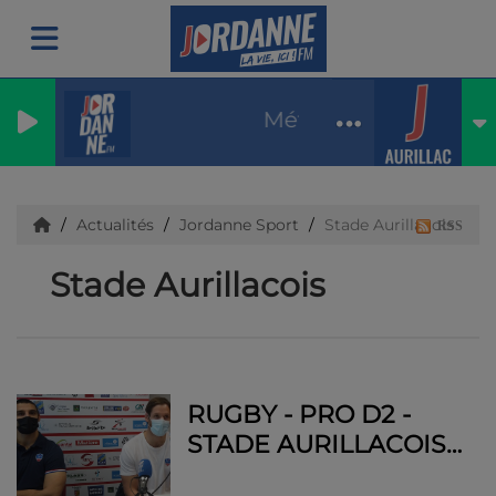
Météo : soleil max27 
Actualités
Jordanne Sport
Stade Aurillacois
RSS
Stade Aurillacois
RUGBY - PRO D2 -
STADE AURILLACOIS -
Duel de prétendants