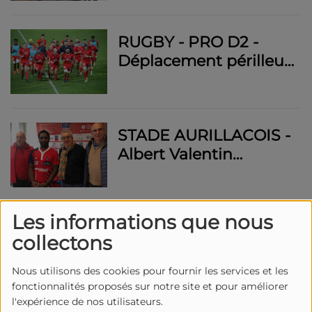
au Top 6 contre
Béziers
RUGBY - PRO D2 -
Déplacement périlleux
pour le Stade
Aurillacois à Bayonne
vendredi
STADE AURILLACOIS -
Albert Valentin
prolonge l'aventure
d'un an avec son club
de coeur
Les informations que nous
RUGBY - PRO D2 -
collectons
STADE AURILLACOIS -
Entretien avec Hugo
Nous utilisons des cookies pour fournir les services et les
Bouyssou avant le
fonctionnalités proposés sur notre site et pour améliorer
premier match de
l'expérience de nos utilisateurs.