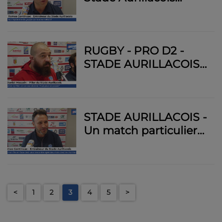
grippé mais avec
l'envie de bien faire à
Oyonnax
RUGBY - PRO D2 -
STADE AURILLACOIS -
Tim Daniel-Messein,
un soldat au service
du collectif
STADE AURILLACOIS -
Un match particulier
pour le coach
aurillacois Romeo
Gontineac face à son
fils Taylor
<
1
2
3
4
5
>