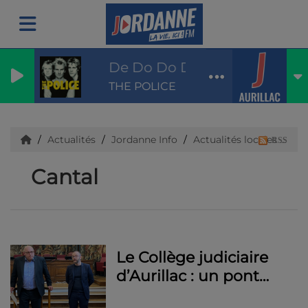
De Do Do Do, De Da Da Da
THE POLICE
Actualités
Jordanne Info
Actualités locales
Ca
RSS
Cantal
Le Collège judiciaire
d’Aurillac : un pont
entre la justice et le