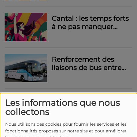
public
Cantal : les temps forts
à ne pas manquer
pour la journée du 8
mars
Renforcement des
liaisons de bus entre
Maurs et Aurillac
Découvrez les pépites
Les informations que nous
culinaires du Cantal
collectons
dans la dernière liste
Bib Gourmand 2024 !
Nous utilisons des cookies pour fournir les services et les
fonctionnalités proposés sur notre site et pour améliorer