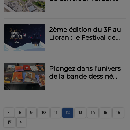
démarrent ce lundi
2ème édition du 3F au
Lioran : le Festival de
Fondue à Font d'Al
c'est ce vendredi !
Plongez dans l'univers
de la bande dessiné
avec la 10e édition du
Festival BD du Bassin
d'Aurillac les 16 et 17
mars 2024
<
8
9
10
11
12
13
14
15
16
17
>