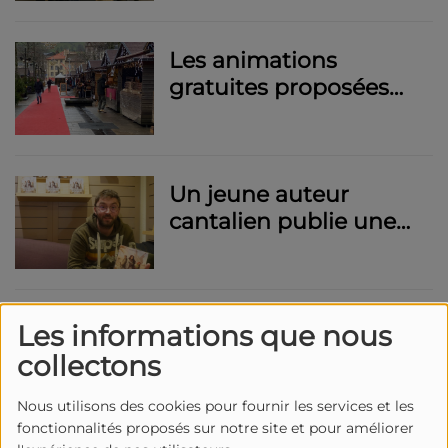
d'absence
Les animations
gratuites proposées
sur le marché de Noël
d'Aurillac 2023
Un jeune auteur
cantalien publie une
trilogie fantastique
Le Cantal lutte contre
Les informations que nous
la pauvreté et favorise
collectons
l'accès à l'emploi
Nous utilisons des cookies pour fournir les services et les
fonctionnalités proposés sur notre site et pour améliorer