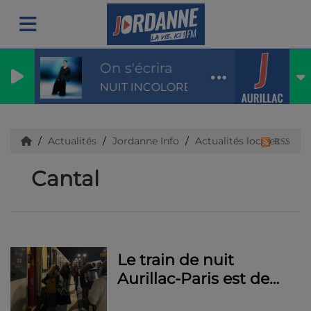
On s'écrira
NUIT INCOLORE & LOIC NOTTET
Actualités
Jordanne Info
Actualités locales
Ca
RSS
Cantal
Le train de nuit
Aurillac-Paris est de
retour après 20 ans