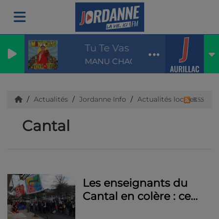
Tu Te Vas
MANU CHAO & LAETI
Actualités
Jordanne Info
Actualités locales
Ca
RSS
Cantal
Les enseignants du
Cantal en colère : ce
qu’ils réclament et