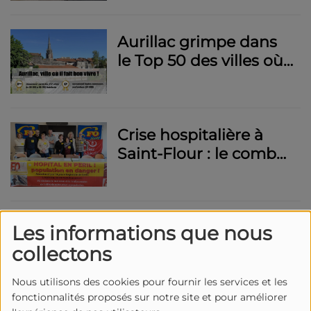
comment ils vont
manifester le 1er
Aurillac grimpe dans
février 2024
le Top 50 des villes où
il fait bon vivre en
2024
Crise hospitalière à
Saint-Flour : le combat
pour une direction
stable et des soins de
qualité
Dans le Cantal, les
Les informations que nous
agriculteurs bloquent
collectons
l'A75 jusqu'à dimanche
Nous utilisons des cookies pour fournir les services et les
fonctionnalités proposés sur notre site et pour améliorer