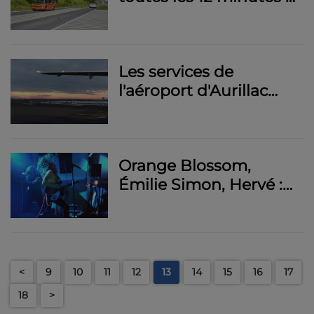
Aurillac
Les services de
l'aéroport d'Aurillac
fermés les 24, 25 et 31
décembre 2023 ainsi
que le 1er janvier 2024
Orange Blossom,
Émilie Simon, Hervé :
la programmation
complète de la 18e
édition d'Hibernarock
<
9
10
11
12
13
14
15
16
17
18
>