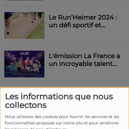
Chloé Tridot sort le 26
avril prochain
Le Run’Heimer 2024 :
un défi sportif et
solidaire au profit de
France Alzheimer
Cantal
L'émission La France a
un incroyable talent
recherche ses futurs
candidats
Le Collège judiciaire
Les informations que nous
d’Aurillac : un pont
collectons
entre la justice et le
public
Nous utilisons des cookies pour fournir les services et les
fonctionnalités proposés sur notre site et pour améliorer