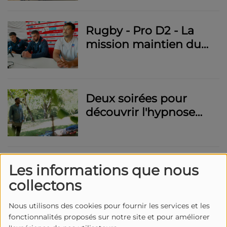
2024 – Chiffres Clés et
Enjeux Sécuritaires
Rugby - Pro D2 - La
mission maintien du
Stade Aurillacois passe
par Nice vendredi
Deux soirées pour
découvrir l'hypnose
comme outil
thérapeutique
Course à pied - Deux
Les informations que nous
parcours accessibles à
collectons
tous pour la 2e édition
des 10 km d'Aurillac le
Nous utilisons des cookies pour fournir les services et les
fonctionnalités proposés sur notre site et pour améliorer
samedi 19 avril