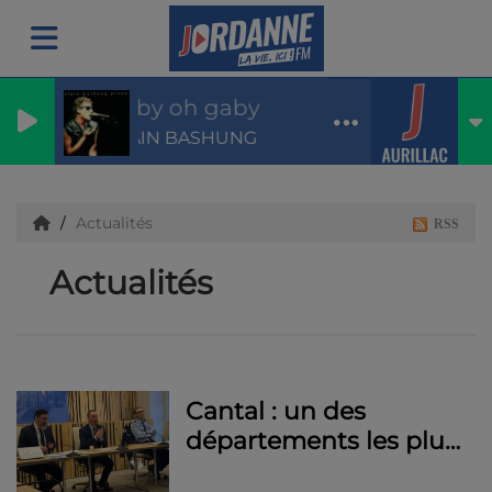
Gaby oh gaby
ALAIN BASHUNG
Actualités
RSS
Actualités
Cantal : un des
départements les plus
sûrs de France en