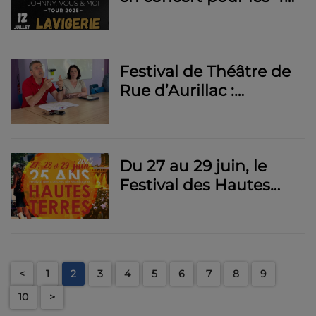
ans de la Ronde du
Puy Mary, le 12 juillet
Festival de Théâtre de
Rue d’Aurillac :
comment la ville
prépare l’édition 2025
Du 27 au 29 juin, le
Festival des Hautes
Terres fête ses 25 ans à
Saint-Flour
<
1
2
3
4
5
6
7
8
9
10
>