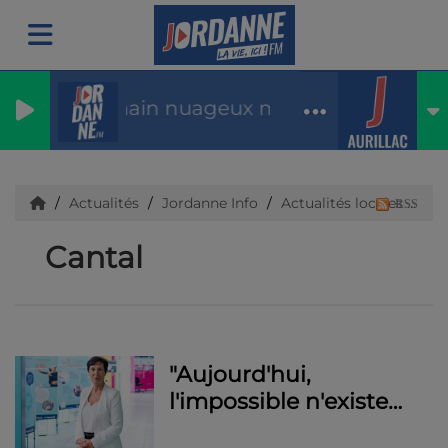
Météo : demain nuageux max31 lundi averses 
Actualités
Jordanne Info
Actualités locales
Ca
RSS
Cantal
"Aujourd'hui,
l'impossible n'existe
plus, il faut continuer