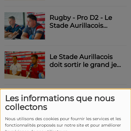
bonne note contre
Béziers
Rugby - Pro D2 - Le
Stade Aurillacois
régale face à Grenoble
avant le derby à Brive
Le Stade Aurillacois
doit sortir le grand jeu
pour venir à bout de
Grenoble
Le Stade Aurillacois à
Les informations que nous
Colomiers demain
collectons
pour récupérer les
points perdus à Jean
Nous utilisons des cookies pour fournir les services et les
fonctionnalités proposés sur notre site et pour améliorer
Alric