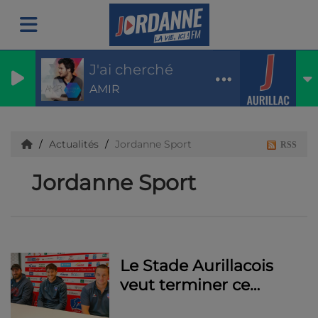
J'ai cherché
AMIR
Actualités
Jordanne Sport
RSS
Jordanne Sport
Le Stade Aurillacois
veut terminer ce
premier bloc sur une